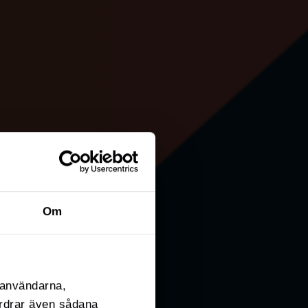
Om
l användarna,
fordrar även sådana