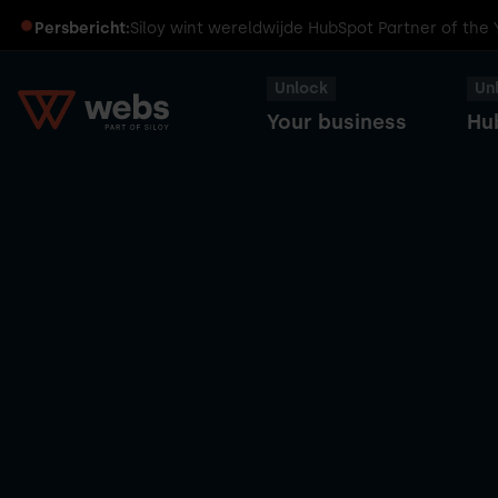
Persbericht:
Siloy wint wereldwijde HubSpot Partner of the
Unlock
Un
Your business
Hu
HubSpot
Transformeer
Captains
Smart
je
Dinners
CRM
business
met
HubSpot
Sales
HubSpot
Hub
User