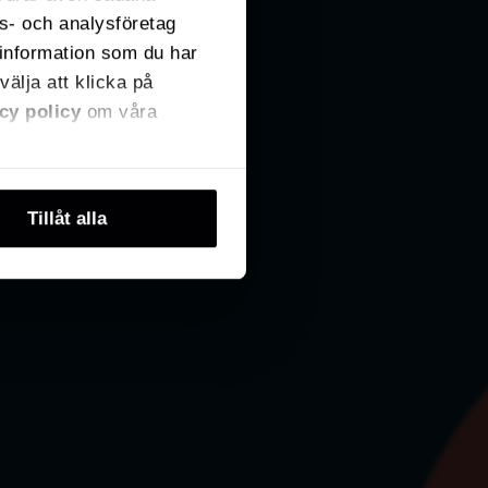
ns- och analysföretag
information som du har
välja att klicka på
cy policy
om våra
Tillåt alla