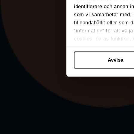
identifierare och annan i
som vi samarbetar med. 
tillhandahållit eller som 
“information” för att väl
cookies, deras funktion,
Avvisa