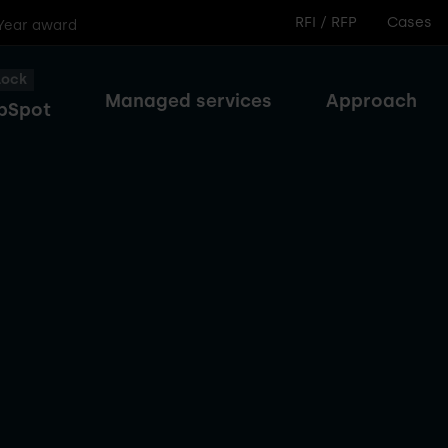
RFI / RFP
Cases
 Year award
lock
Managed services
Approach
bSpot