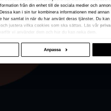
nformation från din enhet till de sociala medier och anno
Dessa kan i sin tur kombinera informationen med annan 
de har samlat in när du har använt deras tjänster. Du kan 
ja och justera vilka cookies som ska sättas. Läs vår
priva
 varför vi använder dem och hur du kan neka dem.
Anpassa