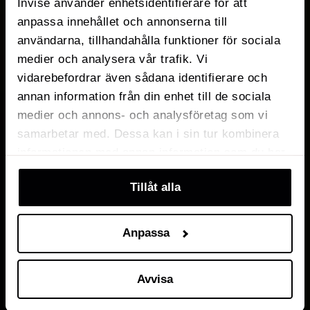
Invise använder enhetsidentifierare för att
anpassa innehållet och annonserna till
användarna, tillhandahålla funktioner för sociala
medier och analysera vår trafik. Vi
vidarebefordrar även sådana identifierare och
annan information från din enhet till de sociala
medier och annons- och analysföretag som vi
samarbetar med. Dessa kan i sin tur kombinera
informationen med annan information som du har
tillhandahållit eller som de har samlat in när du
Tillåt alla
har använt deras tjänster. Du kan välja att klicka
på “information” för att välja och justera vilka
cookies som ska sättas. Läs vår
privacy
Anpassa
policy
om våra cookies, deras funktion, varför vi
använder dem och hur du kan neka dem.
Avvisa