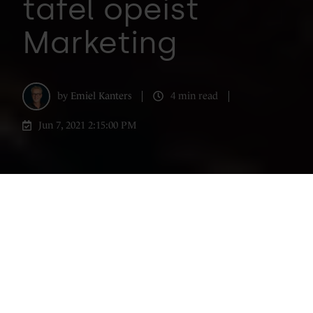
tafel opeist
Marketing
by
Emiel Kanters
4 min read
Jun 7, 2021 2:15:00 PM
Ieder commercieel bedrijf is min of meer
ontsproten aan het brein van de oprichter/
ondernemer die een kans of mogelijkheid
in de markt zag. Hij of zij wist middelen en