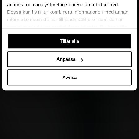
annons- och analysföretag som vi samarbetar med.
Dessa kan i sin tur kombinera informationen med annan
information som du har tillhandahållit eller som de har
samlat in när du har använt deras tjänster. Du kan välja
att klicka på “information” för att välja och justera vilka
Tillåt alla
cookies som ska sättas. Läs vår
privacy policy
om våra
cookies, deras funktion, varför vi använder dem och hur
du kan neka dem.
Anpassa
Avvisa