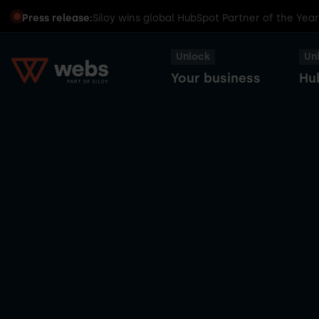
Press release:
Siloy wins global HubSpot Partner of the Yea
Unlock
Un
Your business
Hu
HubSpot
Transform
Captains
Smart
your
Dinners
CRM
business
with
HubSpot
Sales
HubSpot
Hub
User