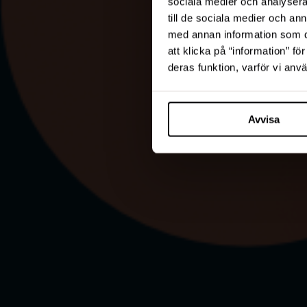
sociala medier och analysera 
till de sociala medier och a
med annan information som du 
att klicka på “information” fö
deras funktion, varför vi an
Avvisa