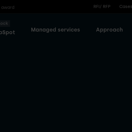
RFI/ RFP
Case
r award
lock
Managed services
Approach
bSpot