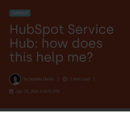
HubSpot
HubSpot Service
Hub: how does
this help me?
by
Sophie Derks
3 min read
Apr 29, 2024 2:36:51 PM