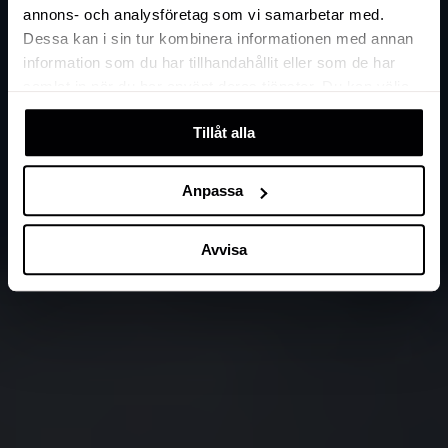
annons- och analysföretag som vi samarbetar med.
Dessa kan i sin tur kombinera informationen med annan
information som du har tillhandahållit eller som de har
samlat in när du har använt deras tjänster. Du kan välja
att klicka på “information” för att välja och justera vilka
Tillåt alla
cookies som ska sättas. Läs vår
privacy policy
om våra
cookies, deras funktion, varför vi använder dem och hur
du kan neka dem.
Anpassa
Avvisa