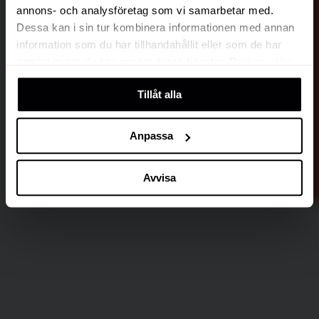
annons- och analysföretag som vi samarbetar med.
Dessa kan i sin tur kombinera informationen med annan
information som du har tillhandahållit eller som de har
samlat in när du har använt deras tjänster. Du kan välja
att klicka på “information” för att välja och justera vilka
Tillåt alla
cookies som ska sättas. Läs vår
privacy policy
om våra
cookies, deras funktion, varför vi använder dem och hur
du kan neka dem.
Anpassa
Avvisa