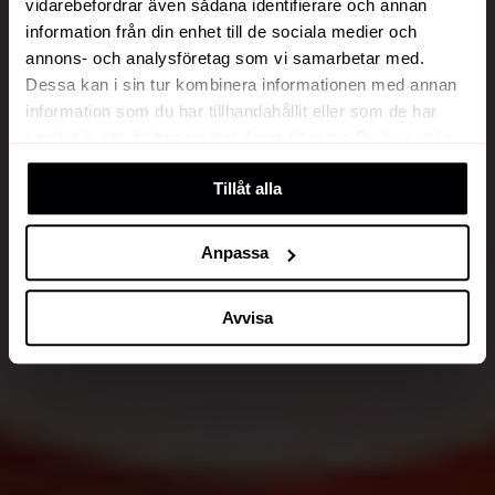
vidarebefordrar även sådana identifierare och annan
information från din enhet till de sociala medier och
annons- och analysföretag som vi samarbetar med.
Dessa kan i sin tur kombinera informationen med annan
information som du har tillhandahållit eller som de har
samlat in när du har använt deras tjänster. Du kan välja
att klicka på “information” för att välja och justera vilka
Tillåt alla
cookies som ska sättas. Läs vår
privacy policy
om våra
cookies, deras funktion, varför vi använder dem och hur
du kan neka dem.
Anpassa
Avvisa