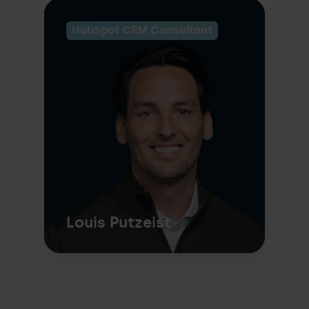
HubSpot CRM Consultant
Louis Putzeist