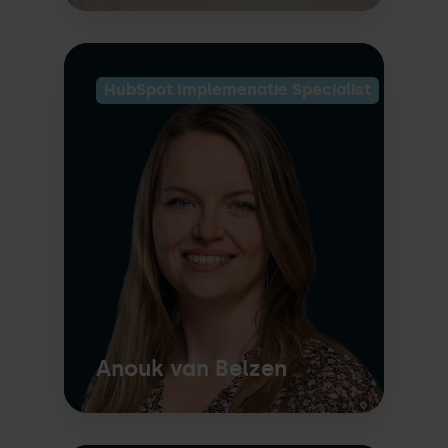
HubSpot Implemenatie Specialist
Anouk van Belzen