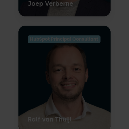
Joep Verberne
HubSpot Principal Consultant
Ralf van Thuijl