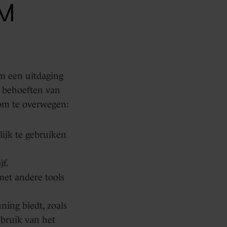
RM
rm een uitdaging
ke behoeften van
n om te overwegen:
lijk te gebruiken
jf.
met andere tools
ning biedt, zoals
ebruik van het