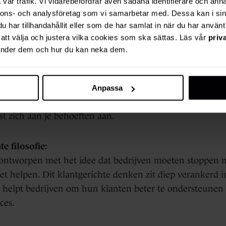
ïntegreerd platform:
vår trafik. Vi vidarebefordrar även sådana identifierare och anna
nnons- och analysföretag som vi samarbetar med. Dessa kan i sin
dt een alles-in-één oplossing die verkoop, marketing, se
har tillhandahållit eller som de har samlat in när du har använt 
gement combineert. Dit zorgt voor een naadloze ervari
r att välja och justera vilka cookies som ska sättas. Läs vår
priv
istentere klantervaring.
vänder dem och hur du kan neka dem.
heid voor groei:
 is schaalbaar en kan meegroeien met je bedrijf. Of je
Anpassa
 dat net begint of een grote onderneming die verdere uit
t zich aan je behoeften aan.
e filosofie:
ontworpen met het idee dat bedrijven moeten stoppen 
t helpen. Dit klantgerichte denken zit diep verankerd 
helpt bedrijven om hun klanten beter te ondersteunen 
ces.