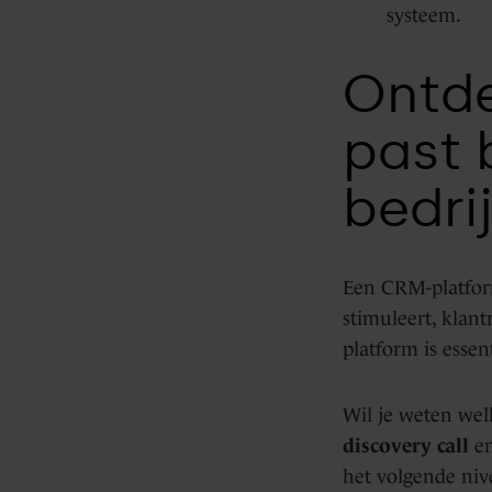
systeem.
Ontde
past 
bedri
Een CRM-platform
stimuleert, klant
platform is essen
Wil je weten wel
discovery call
en
het volgende nive