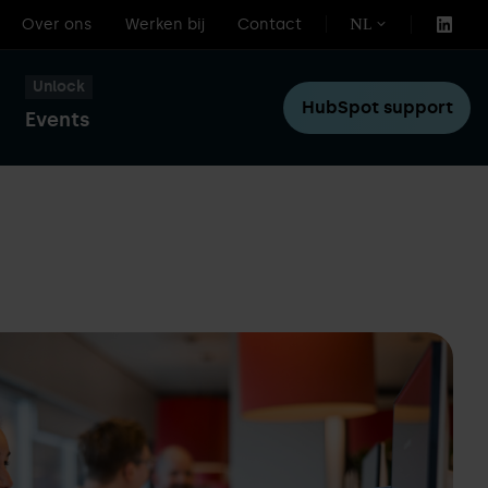
Over ons
Werken bij
Contact
NL
Unlock
HubSpot support
Events