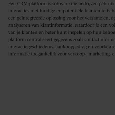
Een CRM-platform is software die bedrijven gebru
Days
interacties met huidige en potentiële klanten te beh
HubSpot
Marketing
een geïntegreerde oplossing voor het verzamelen, o
implementaties
analyseren van klantinformatie, waardoor je een voll
Hub
van je klanten en beter kunt inspelen op hun beho
&
platform centraliseert gegevens zoals contactinforma
optimalisatie
Blogs
interactiegeschiedenis, aankoopgedrag en voorkeur
Service
informatie toegankelijk voor verkoop-, marketing- e
Hub
HubSpot
support
Content
Hub