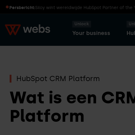
Persbericht:
Siloy wint wereldwijde HubSpot Partner of the
Unlock
Un
Your business
Hu
HubSpot
Transformeer
Captains
Smart
HubSpot CRM Platform
je
Dinners
CRM
business
Wat is een CR
met
Platform
HubSpot
Sales
HubSpot
Hub
User