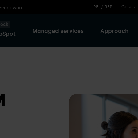
RFI / RFP
Cases
 Year award
lock
Managed services
Approach
bSpot
M