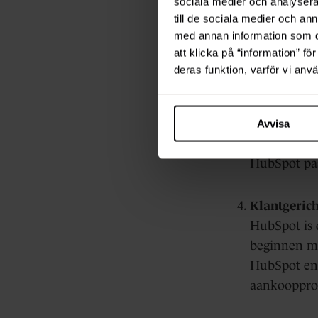
Volledig ge
sociala medier och analysera 
till de sociala medier och a
HubSpot bie
med annan information som du 
contentmana
att klicka på “information” fö
en een cons
deras funktion, varför vi an
Schaalbaar
HubSpot CRM
Avvisa
bedrijf bent
HubSpot pas
Klantgericht
HubSpot is 
beginnen me
HubSpot en 
aankooppro