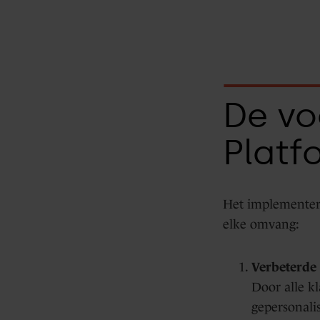
Data
Hub
De vo
Integraties
Platf
Het implementer
elke omvang:
Verbeterde 
Door alle k
gepersonalis