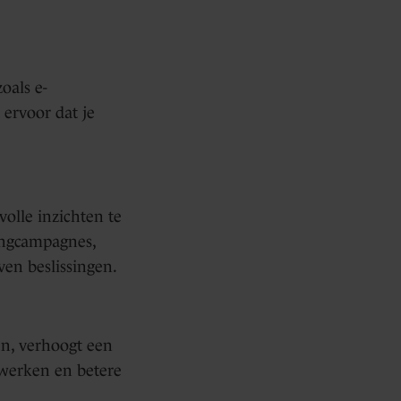
oals e-
 ervoor dat je
lle inzichten te
ingcampagnes,
en beslissingen.
en, verhoogt een
r werken en betere