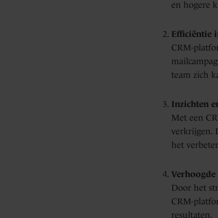
en hogere k
Efficiëntie 
CRM-platfor
mailcampagne
team zich ka
Inzichten e
Met een CRM
verkrijgen.
het verbete
Verhoogde p
Door het st
CRM-platform
resultaten.