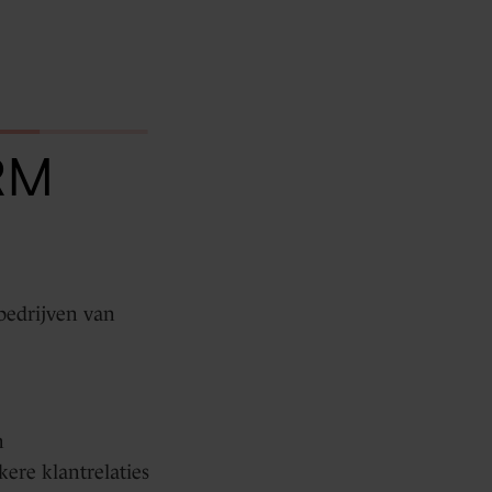
RM
bedrijven van
n
kere klantrelaties