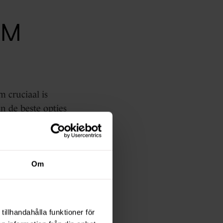
RM
 cruciaal is
n de beste opties
Om
tform is
n. Dit maakt het
ercurve.
tillhandahålla funktioner för