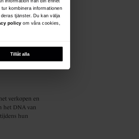
n information från din enhet
 tur kombinera informationen
rvice en
deras tjänster. Du kan välja
ng voor je team
acy policy
om våra cookies,
 nu een klein
Tillåt alla
breiding zoekt,
met verkopen en
in het DNA van
tijdens hun