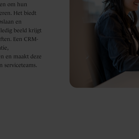
iken om hun
eren. Het biedt
pslaan en
edig beeld krijgt
eften. Een CRM-
tie,
en en maakt deze
n serviceteams.