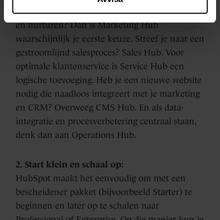
echt nodig hebt. Wil je vooral leads genereren
en nurturen? Dan is Marketing Hub
waarschijnlijk je eerste keuze. Streef je naar een
gestroomlijnd salesproces? Sales Hub. Voor
optimale klantenservice is Service Hub een
logische toevoeging. Heb je een nieuwe website
nodig die naadloos integreert met je marketing
en CRM? Overweeg CMS Hub. En als data-
integratie en procesverbetering centraal staan,
denk dan aan Operations Hub.
2. Start klein en schaal op:
HubSpot maakt het eenvoudig om met een
bescheidener pakket (bijvoorbeeld Starter) te
beginnen en later op te schalen naar
Professional of Enterprise. Op die manier kun je