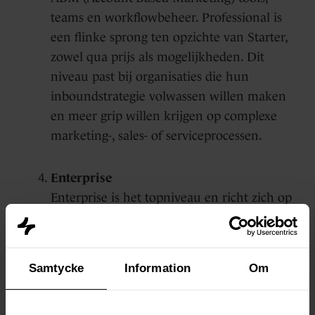
teams en workflowbeheer. Professional is
een flinke sprong ten opzichte van Starter,
zowel qua prijs als mogelijkheden. Dit
niveau past bij organisaties die hun
inboundstrategie volwassen willen maken
en meer grip willen krijgen op complexe
marketing-, sales- of serviceprocessen.
Enterprise
Enterprise is het topniveau en richt zich op
grote organisaties of bedrijven met
complexe processen. Naast alle
functionaliteiten van Professional krijg je
Samtycke
Information
Om
hier bijvoorbeeld toegang tot geavanceerde
permissies, custom objects, hiërarchische