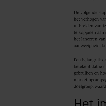
De volgende stap
het verhogen van
uitbreiden van j
te koppelen aan s
het lanceren van
aanwezigheid, kun
Een belangrijk on
betekent dat je 
gebruiken en ho
marketingcampagn
doelgroep, waardo
Het i