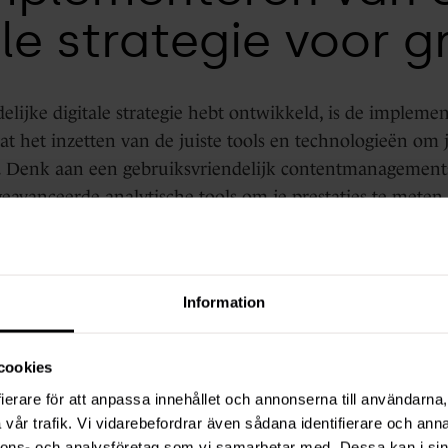
ale strategie voor g
elijke digitale strategie hebt ontwikkeld, is de impleme
at het inzetten van de juiste tools en technologieën om je
n. Denk aan een gebruiksvriendelijk contentmanagemen
geavanceerde analytische tools om je prestaties te meten
isering om je campagnes te stroomlijnen.
inue optimalisatie een essentieel onderdeel van een succ
Information
gitale wereld verandert snel, en wat vandaag werkt, is m
ef. Door je strategie voortdurend te evalueren en aan te 
 nieuwe trends, zorg je ervoor dat je bedrijf altijd voorop 
cookies
ierare för att anpassa innehållet och annonserna till användarna, 
oncurrentievoordee
vår trafik. Vi vidarebefordrar även sådana identifierare och anna
nnons- och analysföretag som vi samarbetar med. Dessa kan i sin