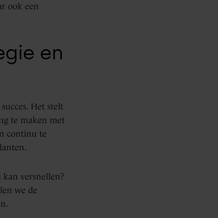
ar ook een
egie en
succes. Het stelt
ding te maken met
n continu te
lanten.
i kan versnellen?
alen we de
en.