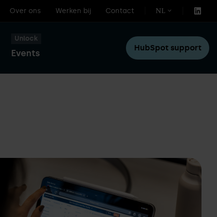
Over ons
Werken bij
Contact
NL
Unlock
HubSpot support
Events