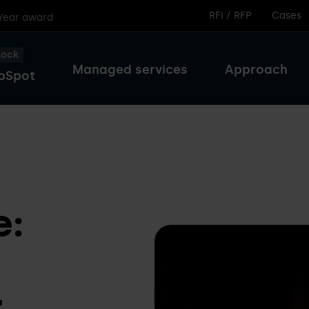
RFI / RFP
Cases
 Year award
lock
Managed services
Approach
bSpot
e:
r