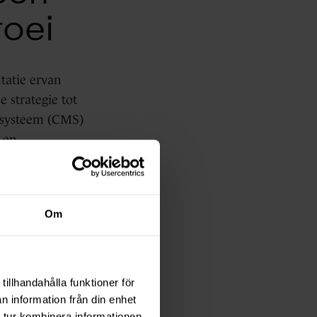
roei
ntatie ervan
 strategie tot
tsysteem (CMS)
, en
esvolle digitale
Om
orgen misschien
passen op basis
blijft lopen.
tillhandahålla funktioner för
l van
n information från din enhet
 tur kombinera informationen