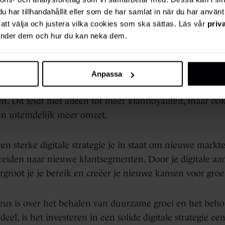
har tillhandahållit eller som de har samlat in när du har använt 
igitale strategie?
r att välja och justera vilka cookies som ska sättas. Läs vår
priv
vänder dem och hur du kan neka dem.
rde digitale strategie biedt een significant concurrentie
fectief gebruik maken van digitale kanalen kunnen snelle
Anpassa
gen, hun klantgerichtheid verbeteren en hun marketin
ten. Dit leidt niet alleen tot meer klantloyaliteit, maar oo
en uiteindelijk meer omzet.
en sterke digitale strategie je in staat om nieuwe markt
 breiden naar nieuwe klantsegmenten. Door je digitale aa
rgroot je je bereik en creëer je nieuwe kansen voor groe
erieus is over het behalen van duurzame groei en het be
eel, is het investeren in een solide digitale strategie ee