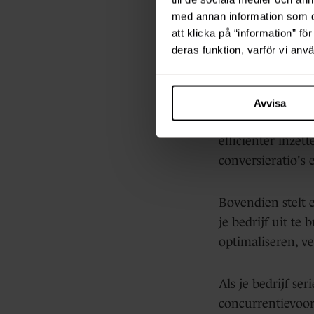
med annan information som du 
een d
att klicka på “information” fö
deras funktion, varför vi an
Een goed uitgevoe
Bedrijven die ef
Avvisa
marktveranderin
efficiënter inzet
conversieratio's 
Bovendien stelt e
je bedrijf uit te
optimaliseren, ve
Als je bedrijf s
concurrentievoord