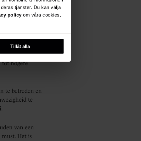
deras tjänster. Du kan välja
acy policy
om våra cookies,
voordeel.
r inspelen op
Tillåt alla
ginspanningen
k tot hogere
en te betreden en
nwezigheid te
i.
houden van een
n must. Het is