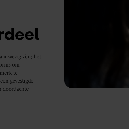
rdeel
 aanwezig zijn; het
tforms om
 merk te
 een gevestigde
en doordachte