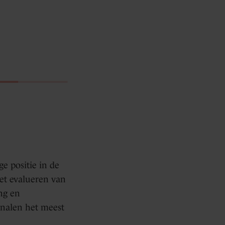
ge positie in de
het evalueren van
ing en
analen het meest