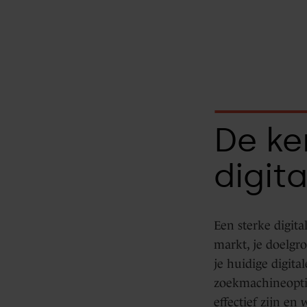
Data
Hub
De ke
Integraties
digita
Een sterke digita
markt, je doelgro
je huidige digita
zoekmachineoptim
effectief zijn en