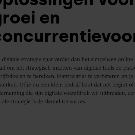
Days
groei en
HubSpot
Marketing
implementaties
concurrentievoo
Hub
&
optimalisatie
Blogs
 digitale strategie gaat verder dan het simpelweg online
Service
ait om het strategisch inzetten van digitale tools en pla
Hub
rijfsdoelen te bereiken, klantrelaties te verbeteren en je
sterken. Of je nu een klein bedrijf bent dat net begint of
HubSpot
erneming die zijn digitale voetafdruk wil uitbreiden, e
itale strategie is de sleutel tot succes.
support
Content
Hub