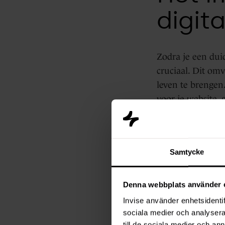
digit
Zodra je een duid
cruciaal. Dit omv
leven te brenge
voor je website, 
marketingautomat
Daarnaast is cont
Samtycke
strategie. De di
niet meer effecti
van prestaties en
Denna webbplats använder 
Invise använder enhetsidentif
Het c
sociala medier och analysera 
till de sociala medier och a