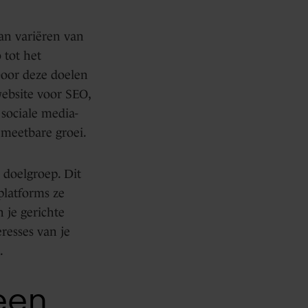
kan variëren van
 tot het
Door deze doelen
website voor SEO,
 sociale media-
 meetbare groei.
e doelgroep. Dit
platforms ze
je gerichte
resses van je
.
een