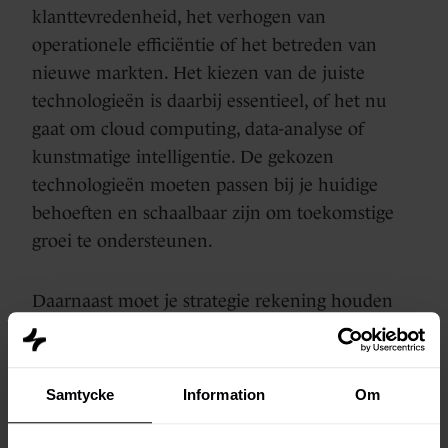
klanttevredenheid, het verhogen van
operationele efficiëntie of het betreden van
nieuwe markten. Het kiezen van de juiste
technologieën is daarbij essentieel, of het nu
gaat om cloud computing, data-analyse of
kunstmatige intelligentie. De gekozen
technologieën moeten passen bij je huidige
behoeften en schaalbaar zijn om toekomstige
groei te ondersteunen.
Daarnaast moet je strategie rekening houden
met de menselijke factor. Het succes van
digitale transformatie hangt af van de
bereidheid van je medewerkers om
Samtycke
Information
Om
veranderingen te omarmen en actief bij te
dragen aan het proces. Dit vraagt om