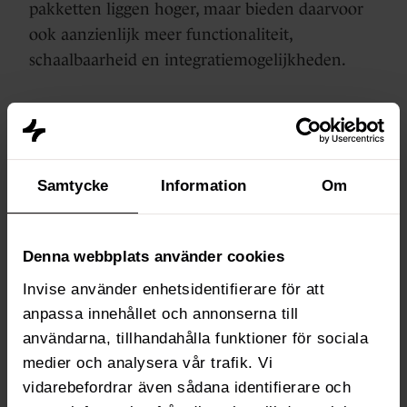
pakketten liggen hoger, maar bieden daarvoor
ook aanzienlijk meer functionaliteit,
schaalbaarheid en integratiemogelijkheden.
De totale kosten zijn afhankelijk van:
Het aantal marketingcontacten:
Als je
Samtycke
Information
Om
met de Marketing Hub aan de slag gaat,
betaal je voor het aantal
marketingcontacten dat je actief wilt
Denna webbplats använder cookies
benaderen. Naarmate je groeit, kun je
Invise använder enhetsidentifierare för att
extra contacten bijkopen.
anpassa innehållet och annonserna till
användarna, tillhandahålla funktioner för sociala
Het aantal gebruikers:
Vooral in Sales en
medier och analysera vår trafik. Vi
Service Hubs kunnen gebruikerslicenties
vidarebefordrar även sådana identifierare och
bepalend zijn voor de prijs. Hoe meer seats