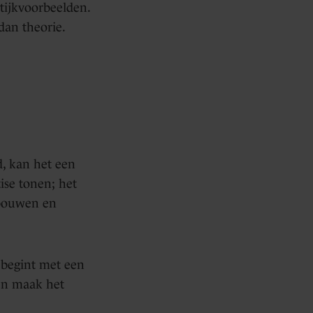
ktijkvoorbeelden.
dan theorie.
d, kan het een
ise tonen; het
 bouwen en
t begint met een
 en maak het