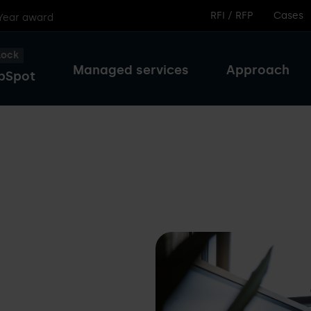
RFI / RFP
Cases
 Year award
lock
Managed services
Approach
bSpot