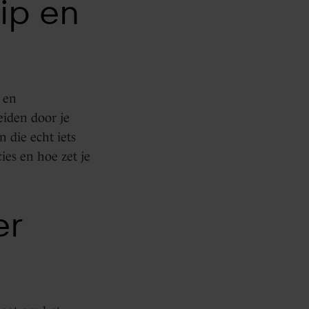
ip en
 en
eiden door je
n die echt iets
es en hoe zet je
er