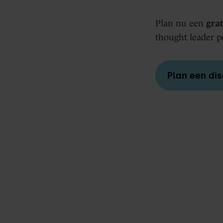
Plan nu een
grat
thought leader p
Plan een dis