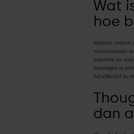
Wat i
Data
hoe b
Hub
Mensen zoeken nie
vernieuwende in
Integraties
expertise en visi
toevoegen in jou
het effectief in o
Thoug
dan a