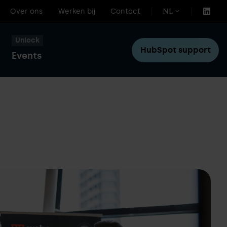
Over ons
Werken bij
Contact
NL
Unlock
HubSpot support
Events