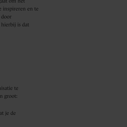
gaat om het
 inspireren en te
door
ierbij is dat
satie te
n groot:
at je de