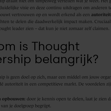
ip draait niet om simpelweg vertellen wat je weet. Het 
duidelijke visie en deze continu uitdragen om anderen te
 bouwt vertrouwen op en wordt erkend als een
autoriteit
hten te delen die daadwerkelijk impact maken. Cruciaal h
ought leader zien – dat kun je niet zomaar zelf claimen.
m is Thought
rship belangrijk?
ip is geen doel op zich, maar een middel om jouw organi
dé autoriteit in een competitieve markt. De voordelen zij
n opbouwen:
door je kennis open te delen, laat je zien d
van je doelgroep begrijpt.