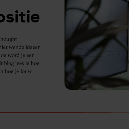
sitie
 Thought
ernieuwende ideeën
 hoe word je een
t blog lees je hoe
en hoe je jouw