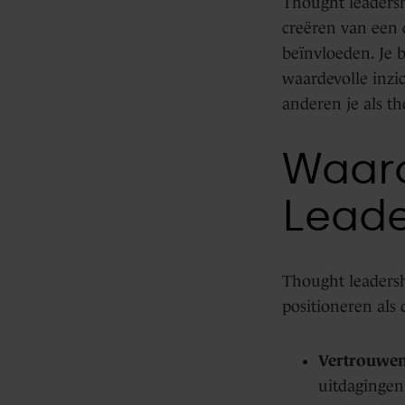
Thought leadersh
creëren van een 
beïnvloeden. Je
waardevolle inzic
anderen je als th
Waaro
Leade
Thought leadersh
positioneren als 
Vertrouwe
uitdagingen 