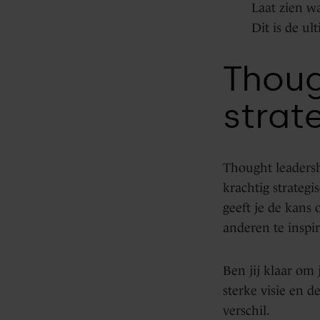
Laat zien wa
Dit is de ul
Thoug
strat
Thought leadersh
krachtig strategi
geeft je de kans
anderen te insp
Ben jij klaar om
sterke visie en 
verschil.