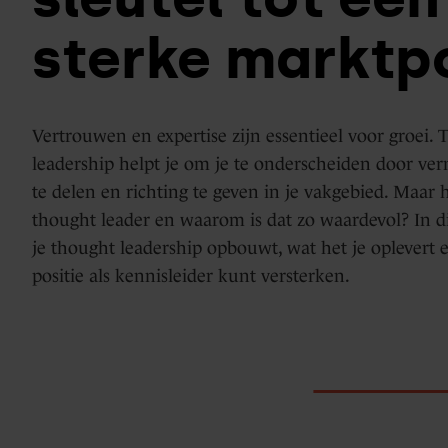
Days
sterke marktpo
HubSpot
Marketing
implementaties
Hub
&
Vertrouwen en expertise zijn essentieel voor groei.
optimalisatie
leadership helpt je om je te onderscheiden door v
Blogs
te delen en richting te geven in je vakgebied. Maar
Service
thought leader en waarom is dat zo waardevol? In di
Hub
je thought leadership opbouwt, wat het je oplevert 
positie als kennisleider kunt versterken.
HubSpot
support
Content
Hub