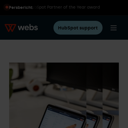
ereldwijde HubSpot Partner of the Year award
Persbericht:
HubSpot support