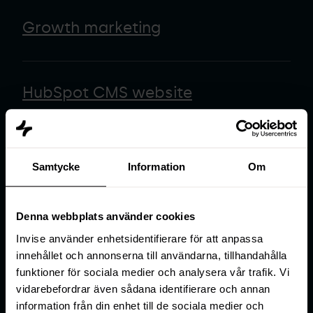
Growth marketing
HubSpot CMS website
HubSpot implementatie
Samtycke
Information
Om
Denna webbplats använder cookies
HubSpot integraties
Invise använder enhetsidentifierare för att anpassa
innehållet och annonserna till användarna, tillhandahålla
funktioner för sociala medier och analysera vår trafik. Vi
HubSpot migratie
vidarebefordrar även sådana identifierare och annan
information från din enhet till de sociala medier och