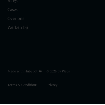
Blogs
Cases
Over ons
Werken bij
Made with HubSpot ❤️ © 2026 by Webs
Terms & Conditions
Privacy