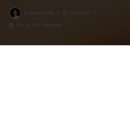
by
Sophie Derks
5 min read
Mar 24, 2022, 3:04:00 PM
Waar Business Intelligence enkele jaren
terug nog vooral het speeltje van de IT
afdeling was, is het nu niet meer weg te
denken uit de rest van de organisatie en
zelfs onmisbaar voor de commerciële
afdelingen. Organisaties hebben vaak meer
data in huis dan gedacht, een potentiële