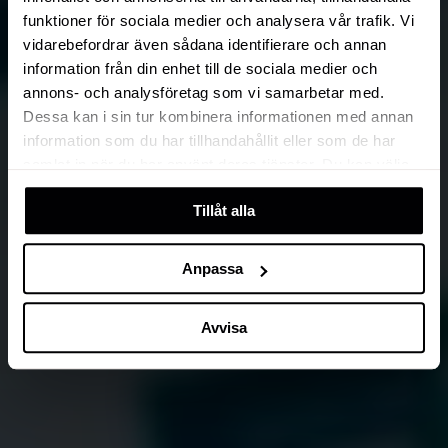
funktioner för sociala medier och analysera vår trafik. Vi
vidarebefordrar även sådana identifierare och annan
information från din enhet till de sociala medier och
annons- och analysföretag som vi samarbetar med.
Dessa kan i sin tur kombinera informationen med annan
information som du har tillhandahållit eller som de har
samlat in när du har använt deras tjänster. Du kan välja
att klicka på “information” för att välja och justera vilka
Tillåt alla
cookies som ska sättas. Läs vår
privacy policy
om våra
cookies, deras funktion, varför vi använder dem och hur
du kan neka dem.
Anpassa
Avvisa