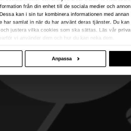
nformation från din enhet till de sociala medier och anno
Dessa kan i sin tur kombinera informationen med annan 
de har samlat in när du har använt deras tjänster. Du kan 
ja och justera vilka cookies som ska sättas. Läs vår
priva
 varför vi använder dem och hur du kan neka dem.
Anpassa