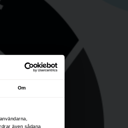
Om
l användarna,
fordrar även sådana