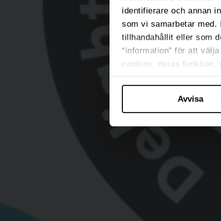
identifierare och annan i
som vi samarbetar med. 
tillhandahållit eller som 
“information” för att väl
cookies, deras funktion,
Avvisa