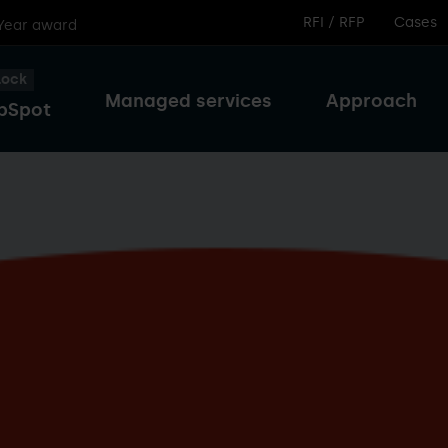
RFI / RFP
Cases
 Year award
lock
Managed services
Approach
bSpot