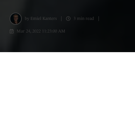
by
Emiel Kanters
3 min read
Mar 24, 2022 11:23:00 AM
Ooit in een ver verleden kreeg ik het
boekje Kloteklanten
waarin werd uitgelegd
dat klanten in principe een noodzakelijk
kwaad zijn waarmee je maar te dealen
hebt. En hoe beter je er in bent, des te
succesvoller je wordt. Het lijkt wel werk!