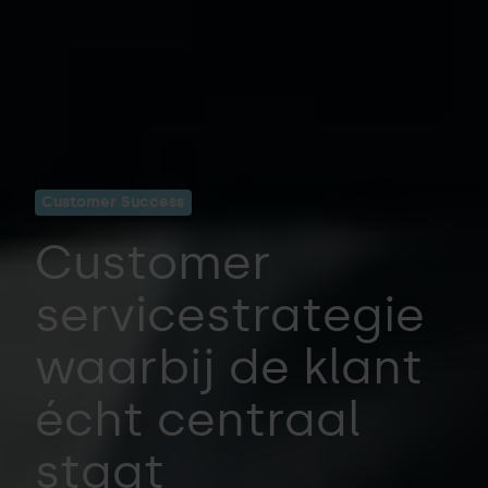
Customer Success
Customer
servicestrategie
waarbij de klant
écht centraal
staat