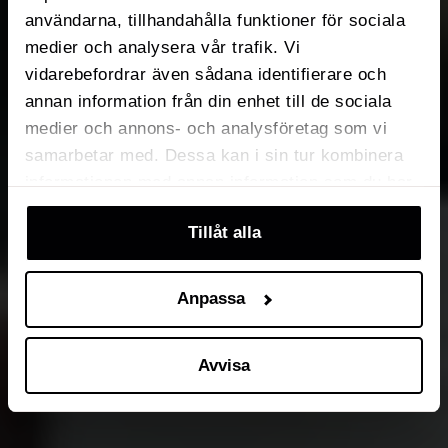
användarna, tillhandahålla funktioner för sociala
medier och analysera vår trafik. Vi
vidarebefordrar även sådana identifierare och
annan information från din enhet till de sociala
medier och annons- och analysföretag som vi
samarbetar med. Dessa kan i sin tur kombinera
informationen med annan information som du har
tillhandahållit eller som de har samlat in när du
Tillåt alla
har använt deras tjänster. Du kan välja att klicka
på “information” för att välja och justera vilka
cookies som ska sättas. Läs vår
privacy
Anpassa
policy
om våra cookies, deras funktion, varför vi
använder dem och hur du kan neka dem.
Avvisa