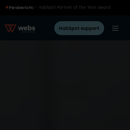
t wereldwijde HubSpot Partner of the Year award
Persbericht:
HubSpot support