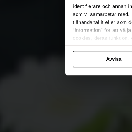
identifierare och annan i
som vi samarbetar med. 
tillhandahållit eller som 
“information” för att väl
cookies, deras funktion,
Avvisa