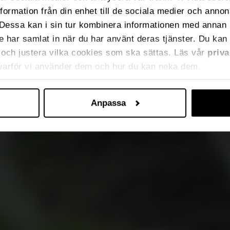
nformation från din enhet till de sociala medier och anno
Dessa kan i sin tur kombinera informationen med annan 
de har samlat in när du har använt deras tjänster. Du kan 
ja och justera vilka cookies som ska sättas. Läs vår
priva
 varför vi använder dem och hur du kan neka dem.
Anpassa