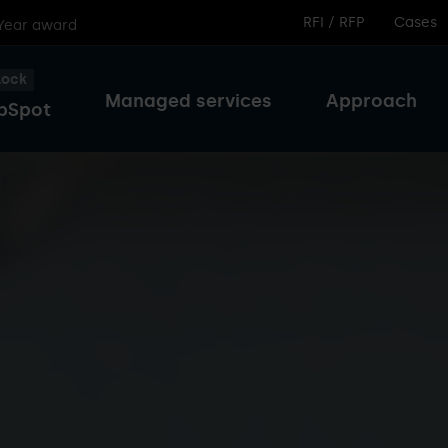
RFI / RFP
Cases
 Year award
lock
Managed services
Approach
bSpot