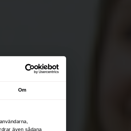
Om
l användarna,
fordrar även sådana