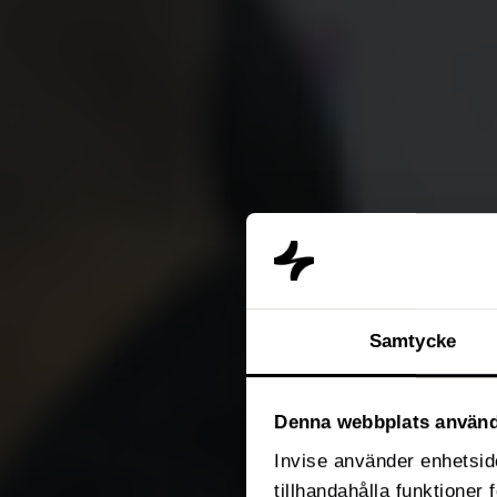
Samtycke
Denna webbplats använd
Invise använder enhetside
tillhandahålla funktioner