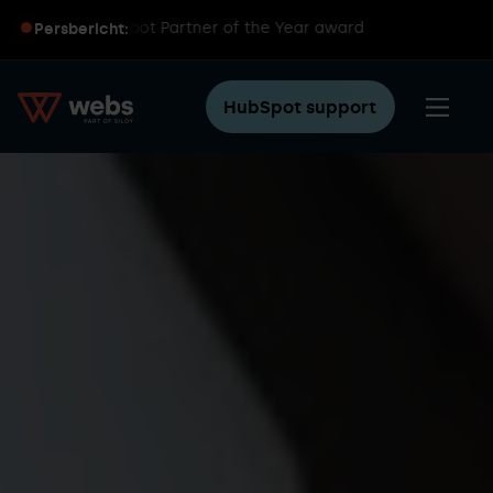
dwijde HubSpot Partner of the Year award
Persbericht:
HubSpot support