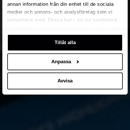
annan information från din enhet till de sociala
medier och annons- och analysföretag som vi
samarbetar med. Dessa kan i sin tur kombinera
informationen med annan information som du har
tillhandahållit eller som de har samlat in när du
Tillåt alla
har använt deras tjänster. Du kan välja att klicka
på “information” för att välja och justera vilka
cookies som ska sättas. Läs vår
privacy
Anpassa
policy
om våra cookies, deras funktion, varför vi
använder dem och hur du kan neka dem.
Avvisa