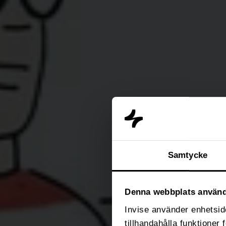
Samtycke
Denna webbplats använd
Invise använder enhetside
tillhandahålla funktioner