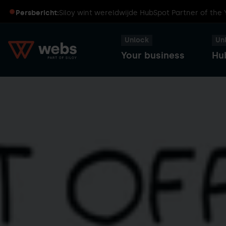
Persbericht:
Siloy wint wereldwijde HubSpot Partner of the
Unlock
Un
Your business
Hu
HubSpot
Transformeer
Captains
Smart
je
Dinners
CRM
business
met
HubSpot
Sales
HubSpot
Hub
User