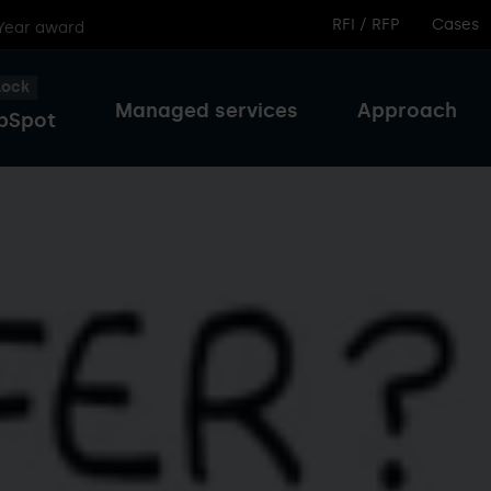
RFI / RFP
Cases
 Year award
lock
Managed services
Approach
bSpot