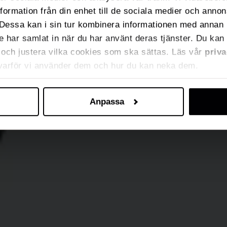
nformation från din enhet till de sociala medier och anno
Dessa kan i sin tur kombinera informationen med annan 
de har samlat in när du har använt deras tjänster. Du kan 
ja och justera vilka cookies som ska sättas. Läs vår
priva
 varför vi använder dem och hur du kan neka dem.
Anpassa