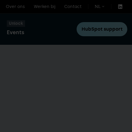
Over ons
Werken bij
Contact
NL
Unlock
HubSpot support
Events