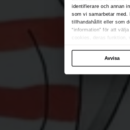
identifierare och annan i
som vi samarbetar med. 
tillhandahållit eller som 
“information” för att väl
cookies, deras funktion,
Avvisa