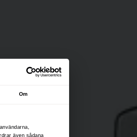
Om
l användarna,
fordrar även sådana