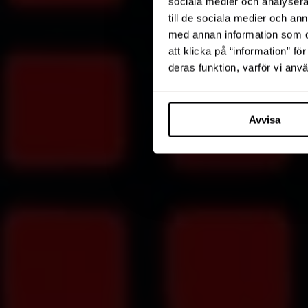
sociala medier och analysera 
till de sociala medier och a
med annan information som du 
att klicka på “information” fö
deras funktion, varför vi an
Avvisa