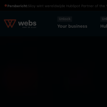
Persbericht:
Siloy wint wereldwijde HubSpot Partner of the
Unlock
Un
Your business
Hu
HubSpot
Transformeer
Captains
Smart
je
Dinners
CRM
business
met
HubSpot
Sales
HubSpot
Hub
User