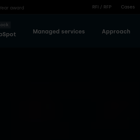
RFI / RFP
Cases
 Year award
lock
Managed services
Approach
bSpot