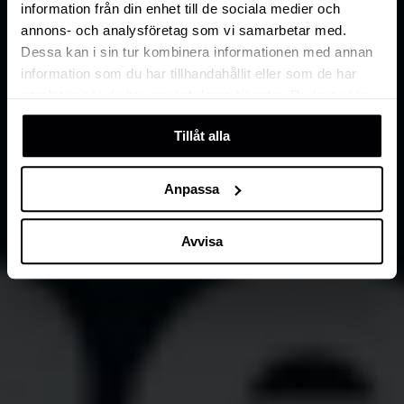
information från din enhet till de sociala medier och
annons- och analysföretag som vi samarbetar med.
Dessa kan i sin tur kombinera informationen med annan
information som du har tillhandahållit eller som de har
samlat in när du har använt deras tjänster. Du kan välja
att klicka på “information” för att välja och justera vilka
Tillåt alla
cookies som ska sättas. Läs vår
privacy policy
om våra
cookies, deras funktion, varför vi använder dem och hur
du kan neka dem.
Anpassa
Avvisa