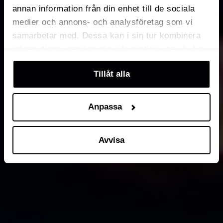
annan information från din enhet till de sociala
medier och annons- och analysföretag som vi
samarbetar med. Dessa kan i sin tur kombinera
informationen med annan information som du har
tillhandahållit eller som de har samlat in när du
Tillåt alla
har använt deras tjänster. Du kan välja att klicka
på “information” för att välja och justera vilka
cookies som ska sättas. Läs vår
privacy
Anpassa
policy
om våra cookies, deras funktion, varför vi
använder dem och hur du kan neka dem.
Avvisa