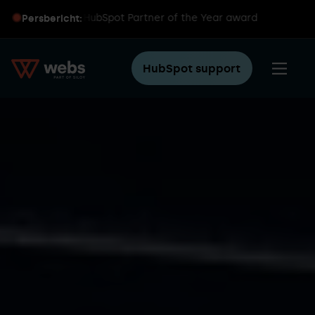
wereldwijde HubSpot Partner of the Year award
Persbericht:
HubSpot support