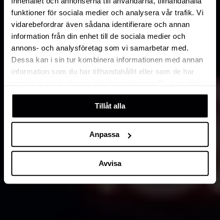
innehållet och annonserna till användarna, tillhandahålla
funktioner för sociala medier och analysera vår trafik. Vi
vidarebefordrar även sådana identifierare och annan
information från din enhet till de sociala medier och
annons- och analysföretag som vi samarbetar med.
Dessa kan i sin tur kombinera informationen med annan
information som du har tillhandahållit eller som de har
samlat in när du har använt deras tjänster. Du kan välja
att klicka på “information” för att välja och justera vilka
Tillåt alla
cookies som ska sättas. Läs vår
privacy policy
om våra
cookies, deras funktion, varför vi använder dem och hur
du kan neka dem.
Anpassa
Avvisa