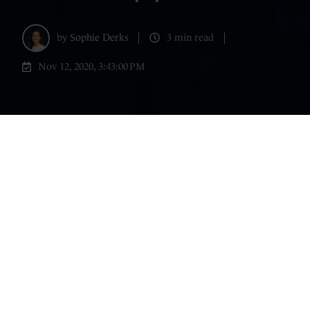
by
Sophie Derks
3 min read
Nov 12, 2020, 3:43:00 PM
Marketing is geen exacte wetenschap en
sales cycles zijn vaak lang. Maar zonder
meetbaarheid ben je geen gesprekspartner
voor je directie. Met deze 5 stappen kom je
tot doelstellingen die indruk maken tijdens
de volgende board meeting.