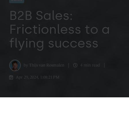
B2B Sales:
Frictionless to a
flying success
by
Thijs van Rosmalen
4 min read
Apr 29, 2024, 1:08:21 PM
That the funnel is retired will no longer be