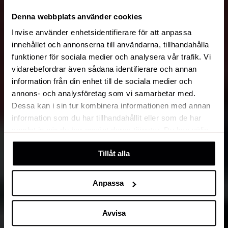
Denna webbplats använder cookies
Invise använder enhetsidentifierare för att anpassa
innehållet och annonserna till användarna, tillhandahålla
funktioner för sociala medier och analysera vår trafik. Vi
vidarebefordrar även sådana identifierare och annan
information från din enhet till de sociala medier och
annons- och analysföretag som vi samarbetar med.
Dessa kan i sin tur kombinera informationen med annan
information som du har tillhandahållit eller som de har
samlat in när du har använt deras tjänster. Du kan välja
att klicka på “information” för att välja och justera vilka
Tillåt alla
cookies som ska sättas. Läs vår
privacy policy
om våra
cookies, deras funktion, varför vi använder dem och hur
du kan neka dem.
Anpassa
Avvisa