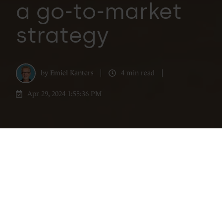
a go-to-market
strategy
by
Emiel Kanters
4 min read
Apr 29, 2024 1:55:36 PM
In collaboration with CustomerTalk - The
classic CRM systems currently in use are
excellent for traditional enterprise
resource planning (ERP) environments, but