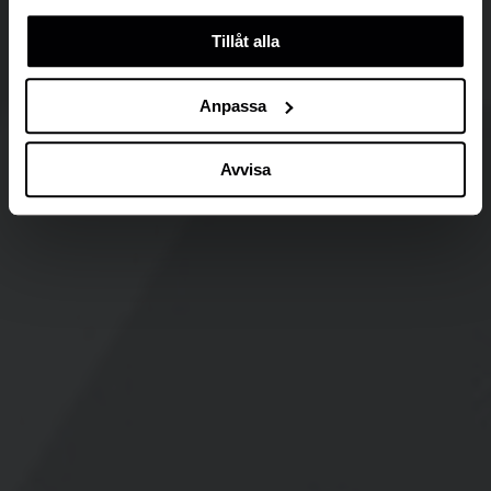
att klicka på “information” för att välja och justera vilka
Tillåt alla
cookies som ska sättas. Läs vår
privacy policy
om våra
cookies, deras funktion, varför vi använder dem och hur
du kan neka dem.
Anpassa
Avvisa