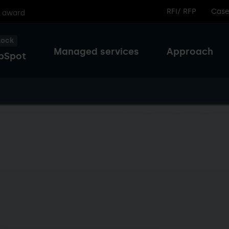
RFI/ RFP
Case
r award
lock
Managed services
Approach
bSpot