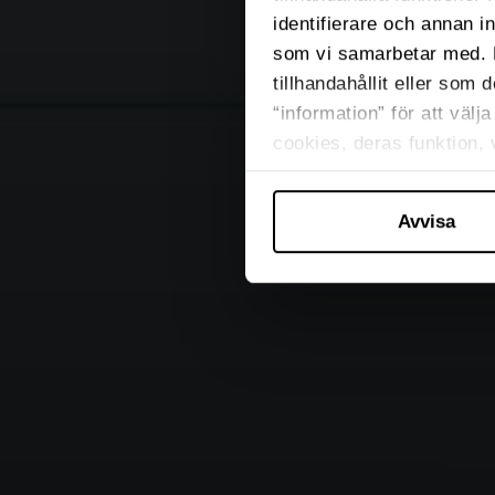
identifierare och annan i
som vi samarbetar med. 
tillhandahållit eller som 
“information” för att väl
cookies, deras funktion,
Avvisa