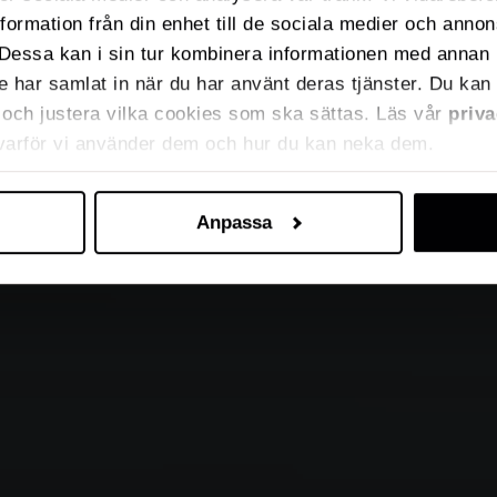
nformation från din enhet till de sociala medier och anno
Dessa kan i sin tur kombinera informationen med annan 
de har samlat in när du har använt deras tjänster. Du kan 
ja och justera vilka cookies som ska sättas. Läs vår
priva
 varför vi använder dem och hur du kan neka dem.
Anpassa