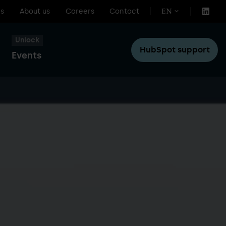
s
About us
Careers
Contact
EN
Unlock
HubSpot support
Events