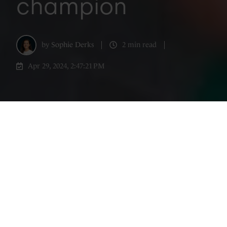
champion
by
Sophie Derks
2 min read
Apr 29, 2024, 2:47:21 PM
Are you starting HubSpot soon? Or have
you been on the road for some time?
Chances are you get overwhelmed from
time to time with all the functionality.
Where do you start at all if you've just