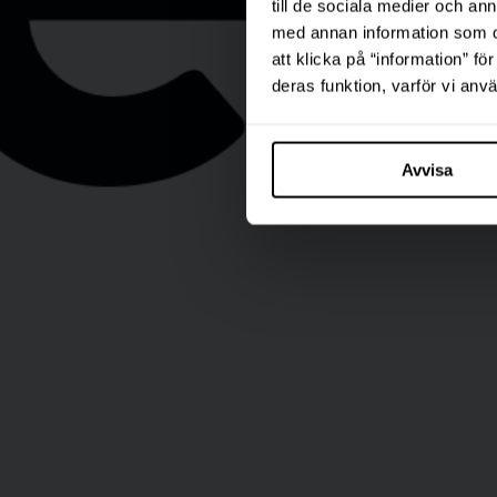
till de sociala medier och a
med annan information som du 
att klicka på “information” fö
deras funktion, varför vi an
Avvisa