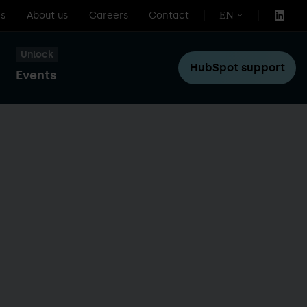
s
About us
Careers
Contact
EN
Unlock
HubSpot support
Events