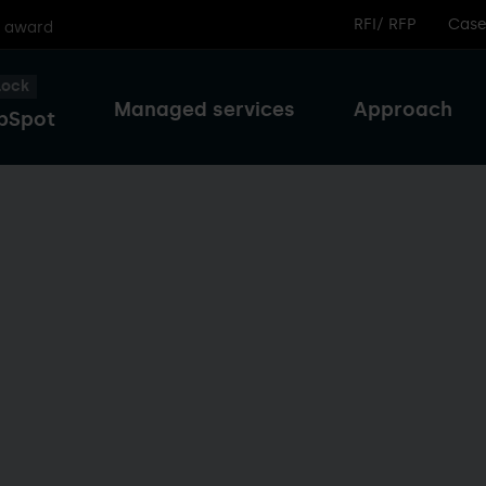
RFI/ RFP
Case
r award
lock
Managed services
Approach
bSpot