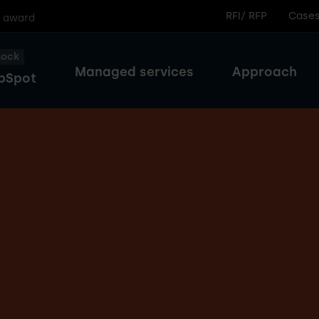
RFI/ RFP
Case
r award
lock
Managed services
Approach
bSpot