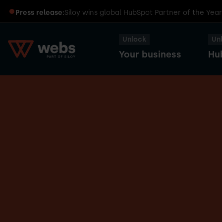
Press release:
Siloy wins global HubSpot Partner of the Yea
Unlock
Un
Your business
Hu
HubSpot
Transform
Captains
Smart
your
Dinners
CRM
business
with
HubSpot
Sales
HubSpot
Hub
User