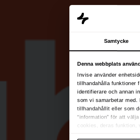
Samtycke
Denna webbplats använd
Invise använder enhetside
tillhandahålla funktioner
identifierare och annan i
som vi samarbetar med. 
tillhandahållit eller som 
“information” för att väl
cookies, deras funktion,