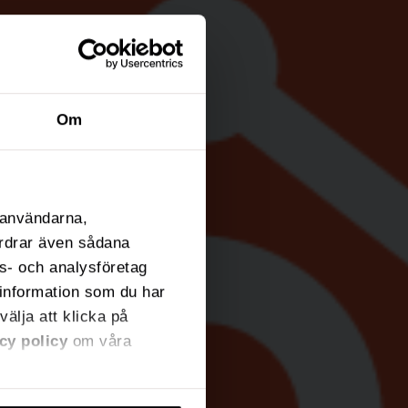
Om
l användarna,
fordrar även sådana
ns- och analysföretag
information som du har
välja att klicka på
cy policy
om våra