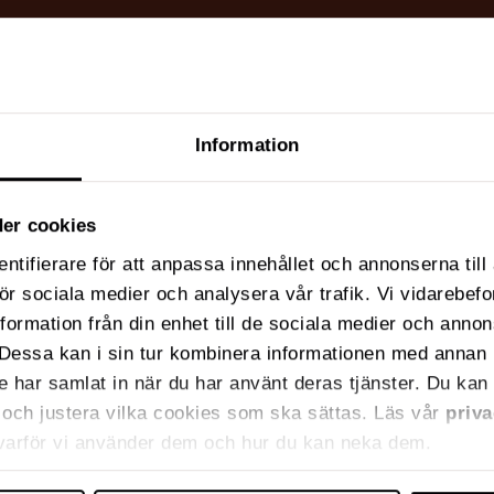
Information
er cookies
ntifierare för att anpassa innehållet och annonserna til
 för sociala medier och analysera vår trafik. Vi vidarebe
nformation från din enhet till de sociala medier och anno
Dessa kan i sin tur kombinera informationen med annan 
de har samlat in när du har använt deras tjänster. Du kan 
ja och justera vilka cookies som ska sättas. Läs vår
priva
 varför vi använder dem och hur du kan neka dem.