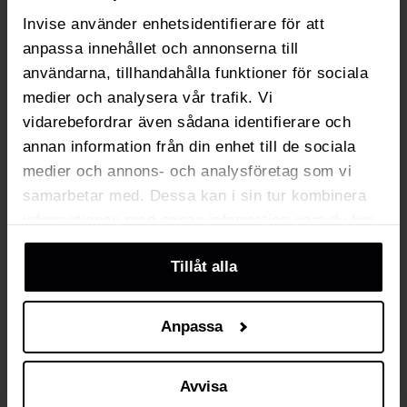
bedrijf te laten groeien.
Invise använder enhetsidentifierare för att
anpassa innehållet och annonserna till
användarna, tillhandahålla funktioner för sociala
Plan een demo op maat
medier och analysera vår trafik. Vi
vidarebefordrar även sådana identifierare och
annan information från din enhet till de sociala
medier och annons- och analysföretag som vi
samarbetar med. Dessa kan i sin tur kombinera
informationen med annan information som du har
tillhandahållit eller som de har samlat in när du
Tillåt alla
har använt deras tjänster. Du kan välja att klicka
på “information” för att välja och justera vilka
cookies som ska sättas. Läs vår
privacy
Anpassa
policy
om våra cookies, deras funktion, varför vi
använder dem och hur du kan neka dem.
Avvisa