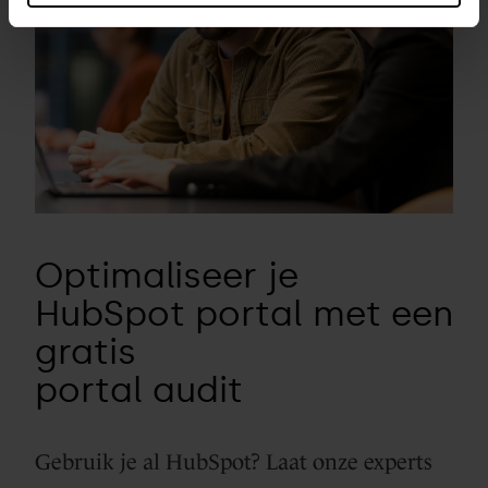
Optimaliseer je
HubSpot portal met een
gratis
portal audit
Gebruik je al HubSpot? Laat onze experts