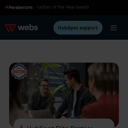
de HubSpot Partner of the Year award
Persbericht:
HubSpot support