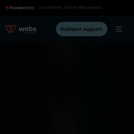
ldwijde HubSpot Partner of the Year award
Persbericht:
HubSpot support