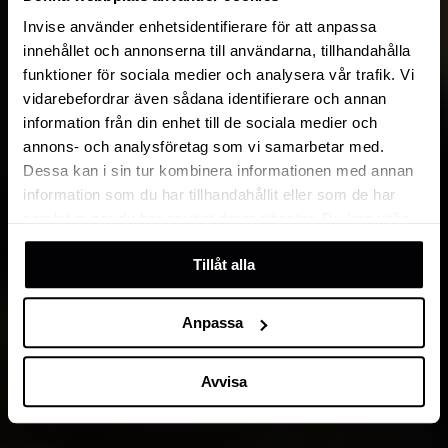
Invise använder enhetsidentifierare för att anpassa
innehållet och annonserna till användarna, tillhandahålla
funktioner för sociala medier och analysera vår trafik. Vi
vidarebefordrar även sådana identifierare och annan
information från din enhet till de sociala medier och
annons- och analysföretag som vi samarbetar med.
Dessa kan i sin tur kombinera informationen med annan
information som du har tillhandahållit eller som de har
samlat in när du har använt deras tjänster. Du kan välja
att klicka på “information” för att välja och justera vilka
Tillåt alla
cookies som ska sättas. Läs vår
privacy policy
om våra
cookies, deras funktion, varför vi använder dem och hur
du kan neka dem.
Anpassa
Avvisa