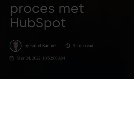
proces met
HubSpot
by
Emiel Kanters
5 min read
Mar 24, 2022, 10:52:00 AM
Mensen praten veel en vaak over hun
slechte ervaringen en vinden het nog
leuker om naar deze ervaringen te