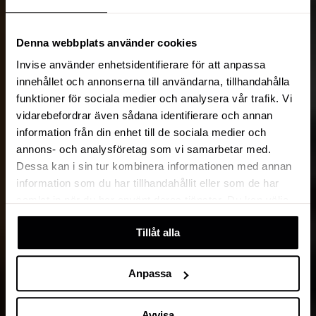
Denna webbplats använder cookies
Invise använder enhetsidentifierare för att anpassa
innehållet och annonserna till användarna, tillhandahålla
funktioner för sociala medier och analysera vår trafik. Vi
vidarebefordrar även sådana identifierare och annan
information från din enhet till de sociala medier och
annons- och analysföretag som vi samarbetar med.
Dessa kan i sin tur kombinera informationen med annan
information som du har tillhandahållit eller som de har
samlat in när du har använt deras tjänster. Du kan välja
att klicka på “information” för att välja och justera vilka
Tillåt alla
cookies som ska sättas. Läs vår
privacy policy
om våra
cookies, deras funktion, varför vi använder dem och hur
du kan neka dem.
Anpassa
Avvisa