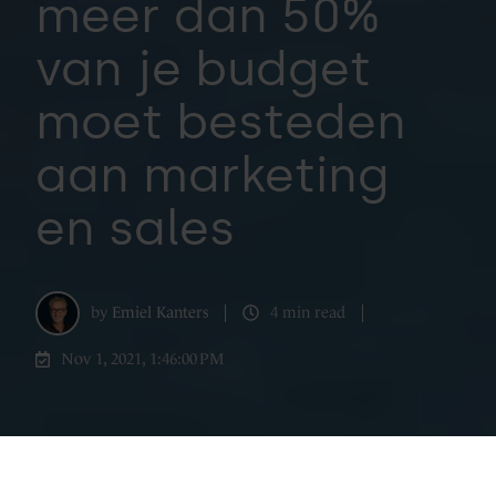
meer dan 50%
van je budget
moet besteden
aan marketing
en sales
by
Emiel Kanters
4 min read
Nov 1, 2021, 1:46:00 PM