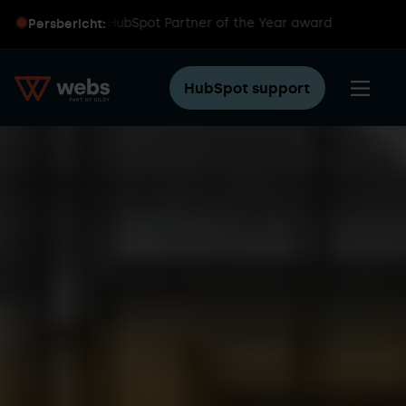
wereldwijde HubSpot Partner of the Year award
Persbericht:
HubSpot support