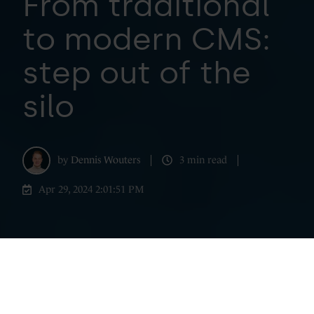
From traditional
to modern CMS:
step out of the
silo
by
Dennis Wouters
3 min read
Apr 29, 2024 2:01:51 PM
In partnership with Emerce - B2B buyers