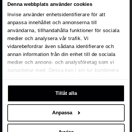
Denna webbplats använder cookies
Invise använder enhetsidentifierare för att
anpassa innehållet och annonserna till
användarna, tillhandahålla funktioner för sociala
medier och analysera vår trafik. Vi
vidarebefordrar även sådana identifierare och
annan information från din enhet till de sociala
medier och annons- och analysföretag som vi
samarbetar med. Dessa kan i sin tur kombinera
informationen med annan information som du har
tillhandahållit eller som de har samlat in när du
Tillåt alla
har använt deras tjänster. Du kan välja att klicka
på “information” för att välja och justera vilka
cookies som ska sättas. Läs vår
privacy
Anpassa
policy
om våra cookies, deras funktion, varför vi
använder dem och hur du kan neka dem.