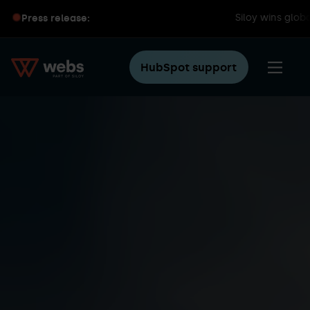
e Year award
Siloy wins global H
Press release:
HubSpot support