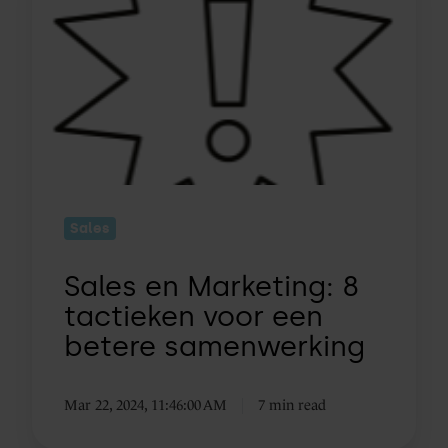
Marketing:
8
tactieken
voor
een
betere
samenwerking
Sales
Sales en Marketing: 8
tactieken voor een
betere samenwerking
Mar 22, 2024, 11:46:00 AM
7 min read