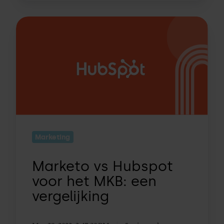
Marketo
vs
Hubspot
voor
het
MKB:
een
vergelijking
Marketing
Marketo vs Hubspot
voor het MKB: een
vergelijking