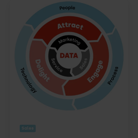
Van
salesfunnel
naar
modern
marketing
flywheel:
switchen?
Sales