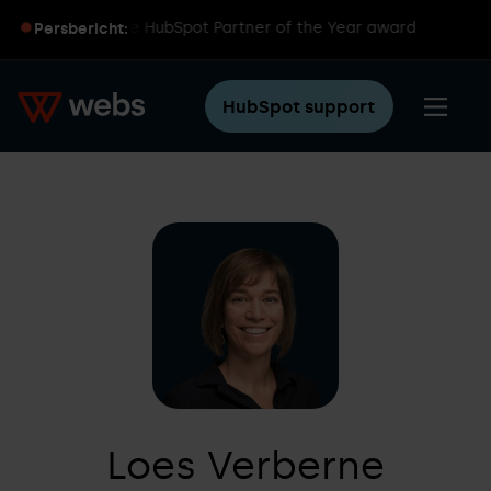
int wereldwijde HubSpot Partner of the Year award
Persbericht:
HubSpot support
Loes Verberne