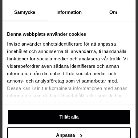
Samtycke
Information
Om
Marketing
Hoe een
Denna webbplats använder cookies
marketingstrategie
Invise använder enhetsidentifierare för att anpassa
Donald Trump
innehållet och annonserna till användarna, tillhandahålla
president maakte
funktioner för sociala medier och analysera vår trafik. Vi
vidarebefordrar även sådana identifierare och annan
information från din enhet till de sociala medier och
Mar 24, 2022, 4:11:00 PM
5 min read
annons- och analysföretag som vi samarbetar med.
Dessa kan i sin tur kombinera informationen med annan
information som du har tillhandahållit eller som de har
samlat in när du har använt deras tjänster. Du kan välja
E-
att klicka på “information” för att välja och justera vilka
mailmarketing
Tillåt alla
cookies som ska sättas. Läs vår
privacy policy
om våra
voor
cookies, deras funktion, varför vi använder dem och hur
B2B
du kan neka dem.
Anpassa