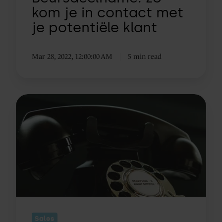
kom je in contact met
je potentiële klant
Mar 28, 2022, 12:00:00 AM
5 min read
Lead
nurturing
–
hoe
je
in
5
stappen
de
Sales