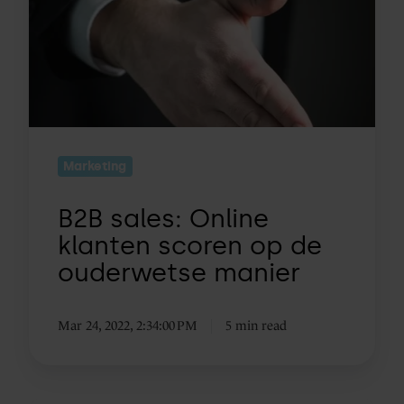
Online
klanten
scoren
op
de
ouderwetse
manier
Marketing
B2B sales: Online
klanten scoren op de
ouderwetse manier
Mar 24, 2022, 2:34:00 PM
5 min read