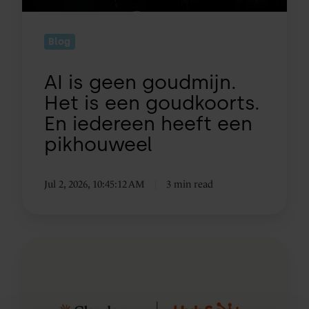
goudkoorts.
En
Blog
iedereen
heeft
AI is geen goudmijn.
een
Het is een goudkoorts.
pikhouweel
En iedereen heeft een
pikhouweel
Jul 2, 2026, 10:45:12 AM
3 min read
HubSpot
Claude
Connector:
Wat