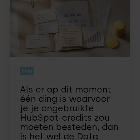
er
op
dit
moment
één
ding
is
waarvoor
Blog
je
je
Als er op dit moment
ongebruikte
één ding is waarvoor
HubSpot-
je je ongebruikte
credits
HubSpot-credits zou
zou
moeten besteden, dan
moeten
besteden,
is het wel de Data