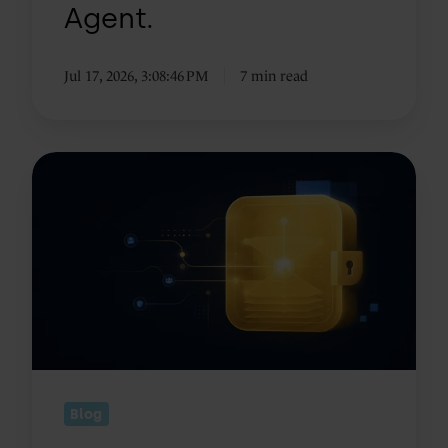
dan
Agent.
is
het
Jul 17, 2026, 3:08:46 PM
7 min read
wel
de
Data
HubSpot
Agent.
AI
en
klantdata:
vragen
die
je
beter
vooraf
Blog
beantwoordt