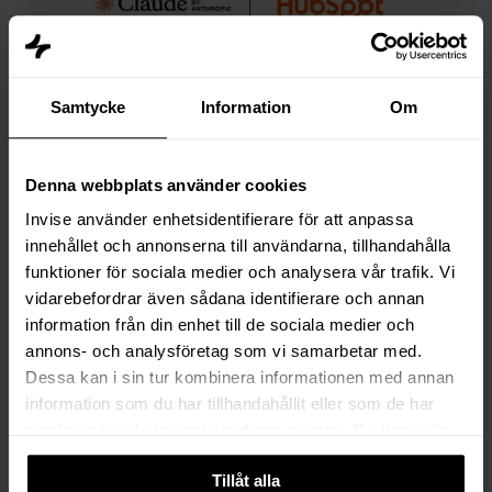
kan
je
ermee?
Samtycke
Information
Om
Blog
Denna webbplats använder cookies
Invise använder enhetsidentifierare för att anpassa
HubSpot Claude
innehållet och annonserna till användarna, tillhandahålla
Connector: Wat kan je
funktioner för sociala medier och analysera vår trafik. Vi
ermee?
vidarebefordrar även sådana identifierare och annan
information från din enhet till de sociala medier och
annons- och analysföretag som vi samarbetar med.
Aug 11, 2025, 4:31:25 PM
6 min read
Dessa kan i sin tur kombinera informationen med annan
information som du har tillhandahållit eller som de har
samlat in när du har använt deras tjänster. Du kan välja
att klicka på “information” för att välja och justera vilka
HubSpot
Tillåt alla
cookies som ska sättas. Läs vår
privacy policy
om våra