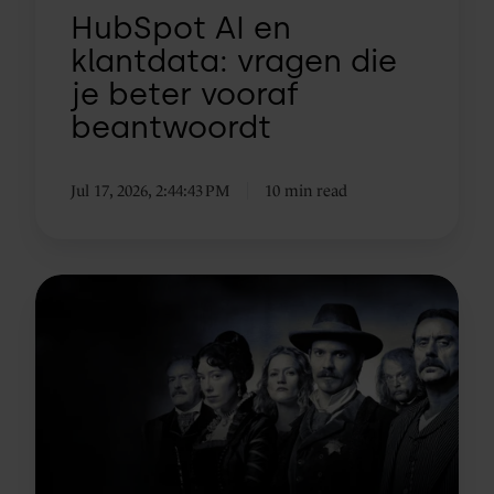
HubSpot AI en
klantdata: vragen die
je beter vooraf
beantwoordt
Jul 17, 2026, 2:44:43 PM
10 min read
AI
is
geen
goudmijn.
Het
is
een